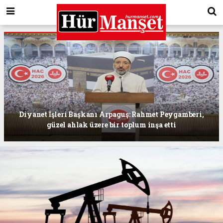
Diyanet İşleri Başkanı Arpaguş: Rahmet Peygamberi,
güzel ahlak üzere bir toplum inşa etti