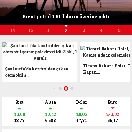
Brent petrol 100 doların üzerine çıktı
2
14
15
1
3
4
5
Ticaret Bakanı Bolat, H
Şanlıurfa’da kontrolden çıkan
Kapısı...
otomobil ş...
Bist
Altın
Dolar
Euro
%0,00
%0,42
%0,02
%-0,02
13.77
6.688
47,71
55,17