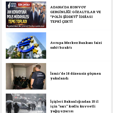
ADANA’DA KONVOY
GERGİNLİĞİ: GÖZALTILAR VE
“POLİS ŞİDDETİ” İDDİASI
TEPKİ ÇEKTİ
Avrupa Merkez Bankası faizi
sabit bıraktı
İzmir'de 18 düzensiz göçmen
yakalandı
İçişleri Bakanlığından 15 il
için "sarı" kodlu kuvvetli
yağış uyarısı