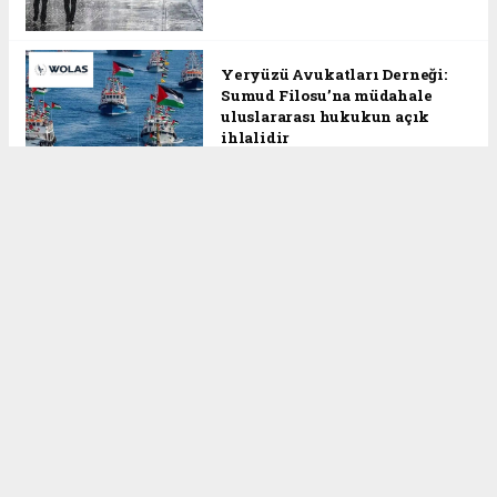
Yeryüzü Avukatları Derneği:
Sumud Filosu’na müdahale
uluslararası hukukun açık
ihlalidir
Suriye, tarihinde ilk kez G7
zirvesine katılacak
haber paketi
haber scripti
haber yazılımı
Tüm hakları saklı tutulmaktadır. Copyright 2026©
Haber Yazılımı :
Web Aksiyon ®