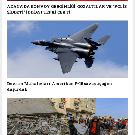
ADANA’DA KONVOY GERGİNLİĞİ: GÖZALTILAR VE “POLİS
ŞİDDETİ” İDDİASI TEPKİ ÇEKTİ
Devrim Muhafızları: Amerikan F-15 savaş uçağını
düşürdük