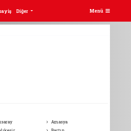
Menü
sayiş
Diğer
saray
Amasya
lıkesir
Bartın