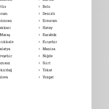
tlis
Bolu
orum
Denizli
zincan
Erzurum
akkari
Hatay
Maraş
Karabük
rıkkale
Kırşehir
latya
Manisa
vşehir
Niğde
amsun
Siirt
kirdağ
Tokat
lova
Yozgat