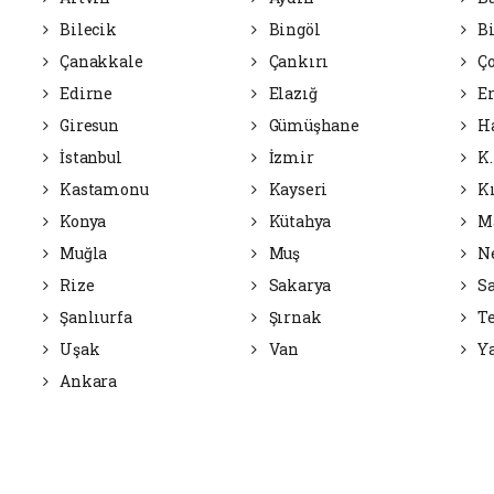
Bilecik
Bingöl
Bi
Çanakkale
Çankırı
Ç
Edirne
Elazığ
Er
Giresun
Gümüşhane
H
İstanbul
İzmir
K.
Kastamonu
Kayseri
Kı
Konya
Kütahya
Ma
Muğla
Muş
Ne
Rize
Sakarya
S
Şanlıurfa
Şırnak
Te
Uşak
Van
Ya
Ankara