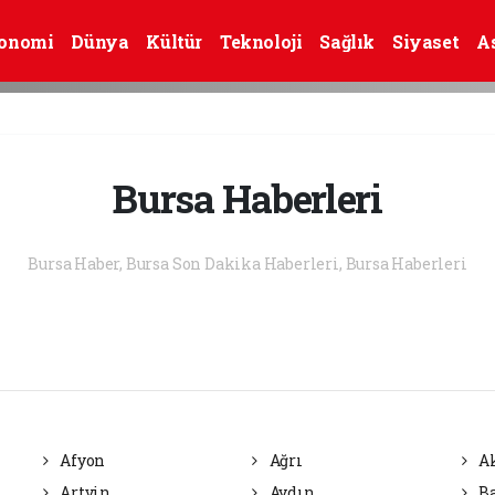
onomi
Dünya
Kültür
Teknoloji
Sağlık
Siyaset
A
Bursa Haberleri
Bursa Haber, Bursa Son Dakika Haberleri, Bursa Haberleri
Afyon
Ağrı
Ak
Artvin
Aydın
Ba