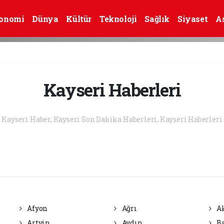
onomi
Dünya
Kültür
Teknoloji
Sağlık
Siyaset
A
Kayseri Haberleri
Kayseri Haber, Kayseri Son Dakika Haberleri, Kayseri Haberleri
Afyon
Ağrı
Ak
Artvin
Aydın
Ba