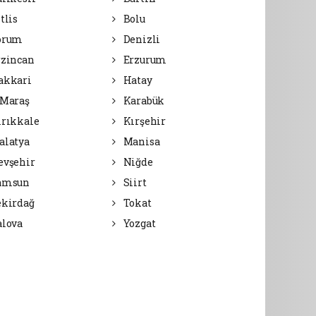
tlis
Bolu
orum
Denizli
zincan
Erzurum
akkari
Hatay
Maraş
Karabük
rıkkale
Kırşehir
latya
Manisa
vşehir
Niğde
amsun
Siirt
kirdağ
Tokat
lova
Yozgat