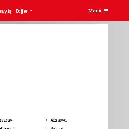
Menü
sayiş
Diğer
saray
Amasya
lıkesir
Bartın