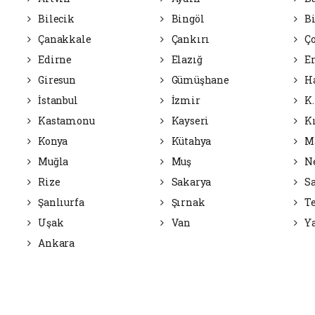
Bilecik
Bingöl
Bi
Çanakkale
Çankırı
Ç
Edirne
Elazığ
Er
Giresun
Gümüşhane
H
İstanbul
İzmir
K.
Kastamonu
Kayseri
Kı
Konya
Kütahya
Ma
Muğla
Muş
Ne
Rize
Sakarya
S
Şanlıurfa
Şırnak
Te
Uşak
Van
Ya
Ankara