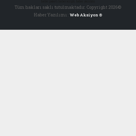
haber paketi
haber scripti
haber yazılımı
Tüm hakları saklı tutulmaktadır. Copyright 2026©
Haber Yazılımı :
Web Aksiyon ®