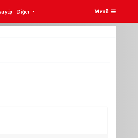
Menü
sayiş
Diğer