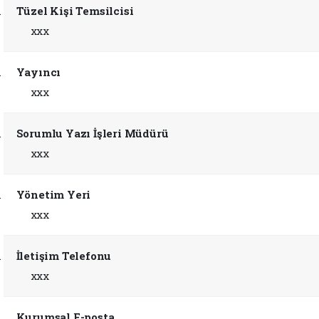
Tüzel Kişi Temsilcisi
xxx
Yayıncı
xxx
Sorumlu Yazı İşleri Müdürü
xxx
Yönetim Yeri
xxx
İletişim Telefonu
xxx
Kurumsal E-posta