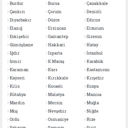
Burdur
Bursa
Çanakkale
Çankırı
Çorum
Denizli
Diyarbakır
Düzce
Edirne
Elazığ
Erzincan
Erzurum
Eskişehir
Gaziantep
Giresun
Gümüşhane
Hakkari
Hatay
Iğdır
Isparta
İstanbul
İzmir
K.Maraş
Karabük
Karaman
Kars
Kastamonu
Kayseri
Kırıkkale
Kırşehir
Kilis
Kocaeli
Konya
Kütahya
Malatya
Manisa
Mardin
Mersin
Muğla
Muş
Nevşehir
Niğde
Ordu
Osmaniye
Rize
Sakarya
Samsun
Siirt