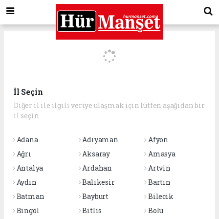
İl Seçin
Diğer il ile ilgili veriye ulaşmak için lütfen aşağıdan bir
il seçin
Adana
Adıyaman
Afyon
Ağrı
Aksaray
Amasya
Antalya
Ardahan
Artvin
Aydın
Balıkesir
Bartın
Batman
Bayburt
Bilecik
Bingöl
Bitlis
Bolu